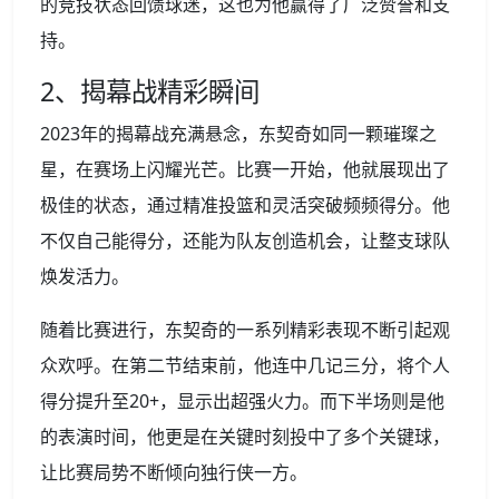
的竞技状态回馈球迷，这也为他赢得了广泛赞誉和支
持。
2、揭幕战精彩瞬间
2023年的揭幕战充满悬念，东契奇如同一颗璀璨之
星，在赛场上闪耀光芒。比赛一开始，他就展现出了
极佳的状态，通过精准投篮和灵活突破频频得分。他
不仅自己能得分，还能为队友创造机会，让整支球队
焕发活力。
随着比赛进行，东契奇的一系列精彩表现不断引起观
众欢呼。在第二节结束前，他连中几记三分，将个人
得分提升至20+，显示出超强火力。而下半场则是他
的表演时间，他更是在关键时刻投中了多个关键球，
让比赛局势不断倾向独行侠一方。