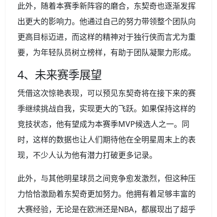
此外，随着本赛季新阵容的磨合，东契奇也逐渐发挥
出更大的影响力。他通过自己的努力带领整个团队向
更高目标迈进，而这样的精神对于独行侠而言尤为重
要，为年轻队员树立榜样，有助于团队凝聚力形成。
4、未来赛季展望
凭借这次惊艳表现，可以预见东契奇将在接下来的赛
季继续挑战自我，实现更大的飞跃。如果保持这样的
竞技状态，他有望成为本赛季MVP候选人之一。同
时，这样的数据也让人们期待他在全明星周末上的表
现，不少人认为他有潜力打破更多记录。
此外，与其他明星球员之间竞争愈发激烈，但这种压
力恰恰激励着东契奇更加努力。他拥有着足够丰富的
大赛经验，无论是在欧洲还是NBA，都展现出了超乎