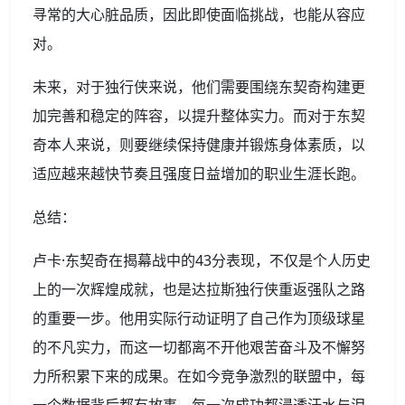
寻常的大心脏品质，因此即使面临挑战，也能从容应
对。
未来，对于独行侠来说，他们需要围绕东契奇构建更
加完善和稳定的阵容，以提升整体实力。而对于东契
奇本人来说，则要继续保持健康并锻炼身体素质，以
适应越来越快节奏且强度日益增加的职业生涯长跑。
总结：
卢卡·东契奇在揭幕战中的43分表现，不仅是个人历史
上的一次辉煌成就，也是达拉斯独行侠重返强队之路
的重要一步。他用实际行动证明了自己作为顶级球星
的不凡实力，而这一切都离不开他艰苦奋斗及不懈努
力所积累下来的成果。在如今竞争激烈的联盟中，每